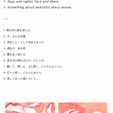
8.
Days and nights, here and there.
9.
Something about beautiful sharp leaves.
---
1. 泰山木の葉を楽しむ。
2. 月、または太陽。
3. 存在した、そして存在するバラ。
4. 過去の、ある時。
5. 響きあう夜たち。
6. 巡る月の満ち欠けの、ひととき。
7. 開いて。閉じる。また開く。ただそんなふうに。
8. 日々と夜々、こちらとあちら。
9. 美しく尖った葉について。