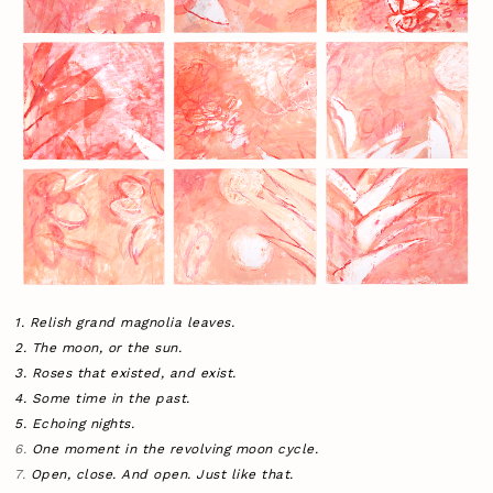
1. Relish grand magnolia leaves.
2. The moon, or the sun.
3. Roses that existed, and exist.
4. Some time in the past.
5. Echoing nights.
6.
One moment in the revolving moon cycle.
7.
Open, close. And open. Just like that.