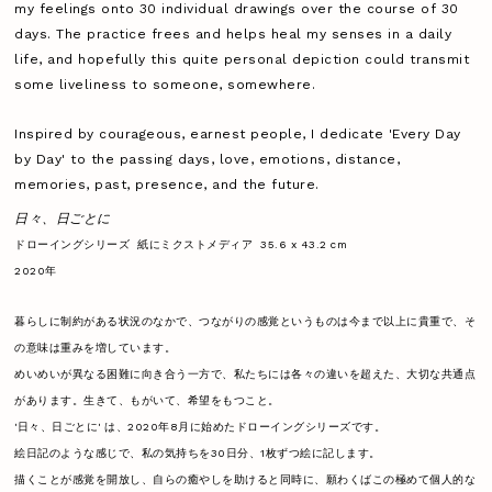
my feelings onto 30 individual drawings over the course of 30
days. The practice frees and helps heal my senses in a daily
life, and hopefully this quite personal depiction could transmit
some liveliness to someone, somewhere.
Inspired by courageous, earnest people, I dedicate 'Every Day
by Day' to the passing days, love, emotions, distance,
memories, past, presence, and the future.
日々、日ごとに
ドローイングシリーズ 紙にミクストメディア 35.6 x 43.2 cm
2020年
暮らしに制約がある状況のなかで、つながりの感覚というものは今まで以上に貴重で、そ
の意味は重みを増しています。
めいめいが異なる困難に向き合う一方で、私たちには各々の違いを超えた、大切な共通点
があります。生きて、もがいて、希望をもつこと。
'日々、日ごとに' は、2020年8月に始めたドローイングシリーズです。
絵日記のような感じで、私の気持ちを30日分、1枚ずつ絵に記します。
描くことが感覚を開放し、自らの癒やしを助けると同時に、願わくばこの極めて個人的な